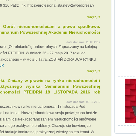
9 316 Patrz link: https://profesjonalista.net/v2/wordpress/?
więcej »
h. Obrót nieruchomościami a prawo spadkowe.
eminarium Powszechnej Akademii Nieruchomości
data dodania:
26.03.2017
we. „Odrolnianie” gruntów rolnych. Zapraszamy na kolejną
ości PTEiDRN. W dniach 26 - 27 maja 2017 roku do
o Zakopanego – w Hotelu Tatra. ZOSTAŃ DORADCĄ RYNKU
NK
więcej »
ałki. Zmiany w prawie na rynku nieruchomości i
ktycznego wynika. Seminarium Powszechnej
uchomości PTEIDRN 18 LISTOPADA 2016 rok
data dodania:
06.10.2016
czestników rynku nieruchomości. 18 listopada Pod
ko i na temat. Nasza jednodniowa sesja poświęcona będzie
ziałami działek,rozgraniczaniem nieruchomości omówione
e z tego praktyczne problemy. Okazuje się bowiem, ze
ci brakuje konkretnej praktycznej wiedzy na ten temat. W