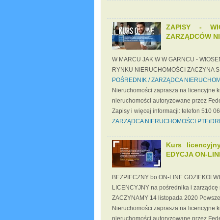
ZAPISY - W
ZARZĄDCÓW NI
W MARCU JAK W W GARNCU - WIOS
RYNKU NIERUCHOMOŚCI ZACZYNA SIĘ 
POŚREDNIK / ZARZĄDCA NIERUCHOM
Nieruchomości zaprasza na licencyjne 
nieruchomości autoryzowane przez Fed
Zapisy i więcej informacji: telefon 510 0
ZARZĄDCA NIERUCHOMOŚCI PTEiDR
Kurs licencyjn
EDYCJA ON-LINE
BEZPIECZNY bo ON-LINE GDZIEKOLW
LICENCYJNY na pośrednika i zarządcę
ZACZYNAMY 14 listopada 2020 Powszec
Nieruchomości zaprasza na licencyjne 
nieruchomości autoryzowane przez Fed