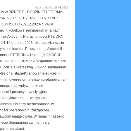
data dodania:
21.03.2022
A W BIZNESIE i RODZINIE/REFORMA
ANIA PRZESTRZENNEGO A RYNEK
OMOŚCI 14-15.12.2023- SPAŁA
ne, mikołajkowe seminarium w ramach
hnej Akademii Nieruchomości PTEiDRN.
 14-15 grudnia 2023 roku spotykamy się
nym seminarium Powszechnej Akademii
omości PTEiDRN w Hotelu „MOŚCICKI”
L. NADPILICZNA nr 2, wspaniałe miejsce
 Łodzią a Warszawą. Link do seminarium
rofesjonalista.net/planowanie-sukcesji-
j-i-firmowej-reforma-systemu-planowania-
ennego-i-jej-wplyw-na-rynek-
mosci-i-procesy-inwestycyjne/
e dedykowane jest wszystkim
nalistom z branży nieruchomości w
ności pośrednikom, zarządcom,
nawcom majątkowym. W ramach naszego,
wego Seminarium zajmiemy się
ącymi tematami: