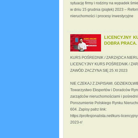
sytuację firmy i rodziny na wypadek śmi
w dniu 15 grudnia (piątek) 2023 – Refo
nieruchomości i procesy inwestycyjne
LICENCYJNY K
DOBRA PRACA. 
KURS POŚREDNIK / ZARZĄDCA NIERU
LICENCYJNY KURS POŚREDNIK / ZA
ZAWÓD ZACZYNA SIĘ 25 XI 2023
NIE CZEKAJ Z ZAPISAMI. GDZIEKOLW
Towarzystwo Ekspertów i Doradców Rynk
zarządców nieruchomościami i pośredn
Porozumienie Polskiego Rynku Nieruchom
604. Zapisy patrz link:
https://profesjonalista.net/kurs-licency
2023-r/