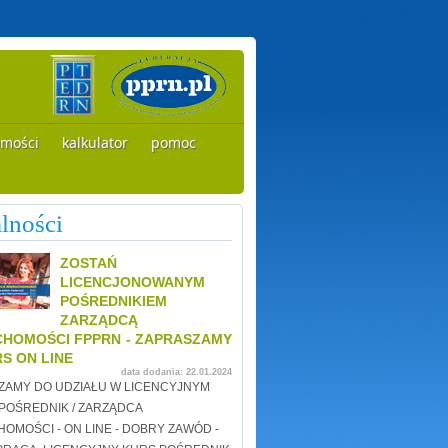
omości
kalkulator
pomoc
lności
ZOSTAŃ
LICENCJONOWANYM
POŚREDNIKIEM
ZARZĄDCĄ
CHOMOŚCI FPPRN - ZAPRASZAMY
S ON LINE
data dodania:
22.01.2024
ZAMY DO UDZIAŁU W LICENCYJNYM
POŚREDNIK / ZARZĄDCA
OMOŚCI - ON LINE - DOBRY ZAWÓD -