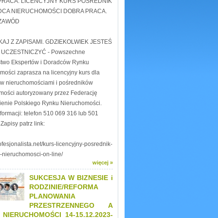
PRACA. LICENCYJNY KURS POŚREDNIK
ĄDCA NIERUCHOMOŚCI DOBRA PRACA.
ZAWÓD
KAJ Z ZAPISAMI. GDZIEKOLWIEK JESTEŚ
UCZESTNICZYĆ - Powszechne
two Ekspertów i Doradców Rynku
mości zaprasza na licencyjny kurs dla
w nieruchomościami i pośredników
mości autoryzowany przez Federację
enie Polskiego Rynku Nieruchomości.
formacji: telefon 510 069 316 lub 501
Zapisy patrz link:
rofesjonalista.net/kurs-licencyjny-posrednik-
-nieruchomosci-on-line/
więcej »
SUKCESJA W BIZNESIE i
RODZINIE/REFORMA
PLANOWANIA
PRZESTRZENNEGO A
NIERUCHOMOŚCI 14-15.12.2023-