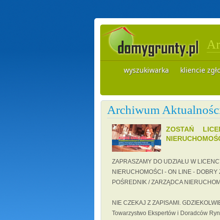
Ar
wyszukiwarka
kliencie zgł
Archiwum Aktualnośc
ZOSTAŃ LICE
NIERUCHOMOŚC
ZAPRASZAMY DO UDZIAŁU W LICENC
NIERUCHOMOŚCI - ON LINE - DOBRY
POŚREDNIK / ZARZĄDCA NIERUCHO
NIE CZEKAJ Z ZAPISAMI. GDZIEKOLW
Towarzystwo Ekspertów i Doradców Rynk