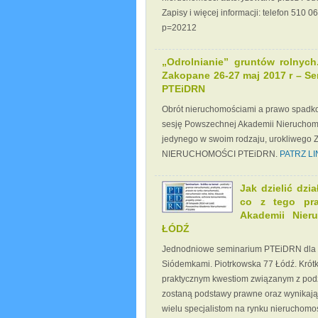
Zapisy i więcej informacji: telefon 510 06
p=20212
„Odrolnianie” gruntów rolnyc
Zakopane 26-27 maj 2017 r – S
PTEiDRN
Obrót nieruchomościami a prawo spadko
sesję Powszechnej Akademii Nieruchom
jedynego w swoim rodzaju, urokliweg
NIERUCHOMOŚCI PTEiDRN.
PATRZ LI
Jak dzielić dzi
co z tego pra
Akademii Nier
ŁÓDŹ
Jednodniowe seminarium PTEiDRN dla u
Siódemkami. Piotrkowska 77 Łódź. Krót
praktycznym kwestiom związanym z pod
zostaną podstawy prawne oraz wynikając
wielu specjalistom na rynku nieruchomoś