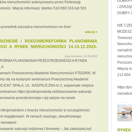
DOBRA 
ików nieruchomości autoryzowany przez Federację
/ ZARZ
ości. Więcej informacji: telefon 510 069 316 lub 501
DOBRY 
NIE CZE
jny-posrednik-zarzadca-nieruchomosci-on-line/
MOŻESZ 
więcej »
Towarzys
IZNESIE i RODZINIE/REFORMA PLANOWANIA
Nierucho
GO A RYNEK NIERUCHOMOŚCI 14-15.12.2023-
zarządcó
nierucho
data dodania:
21.03.2022
/REFORMA PLANOWANIA PRZESTRZENNEGO A RYNEK
Porozumi
ŁA
Więcej in
w ramach Powszechnej Akademii Nieruchomości PTEiDRN. W
213 604. 
amy się na kolejnym seminarium Powszechnej Akademii
CICKI” SPAŁA, UL. NADPILICZNA nr 2, wspaniałe miejsce
https://p
inarium https://profesjonalista.net/planowanie-sukcesji-
zarzadca
lanowania-przestrzennego-i-jej-wplyw-na-rynek-
ofesjonalistom z branży nieruchomości w szczególności
om majątkowym. W ramach naszego, dwudniowego
 tematami:
nowanie sukcesji rodzinnej i firmowej – Jak zabezpieczyć
RYNEK 