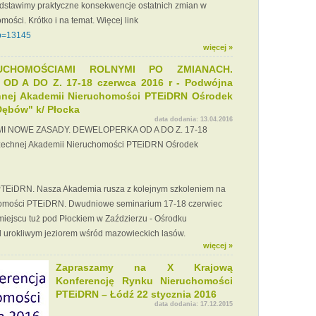
edstawimy praktyczne konsekwencje ostatnich zmian w
mości. Krótko i na temat. Więcej link
?p=13145
więcej »
UCHOMOŚCIAMI ROLNYMI PO ZMIANACH.
D A DO Z. 17-18 czerwca 2016 r - Podwójna
nej Akademii Nieruchomości PTEiDRN Ośrodek
ębów" k/ Płocka
data dodania:
13.04.2016
 NOWE ZASADY. DEWELOPERKA OD A DO Z. 17-18
zechnej Akademii Nieruchomości PTEiDRN Ośrodek
TEiDRN. Nasza Akademia rusza z kolejnym szkoleniem na
chomości PTEiDRN. Dwudniowe seminarium 17-18 czerwiec
iejscu tuż pod Płockiem w Zaździerzu - Ośrodku
urokliwym jeziorem wśród mazowieckich lasów.
więcej »
Zapraszamy na X Krajową
Konferencję Rynku Nieruchomości
PTEiDRN – Łódź 22 stycznia 2016
data dodania:
17.12.2015