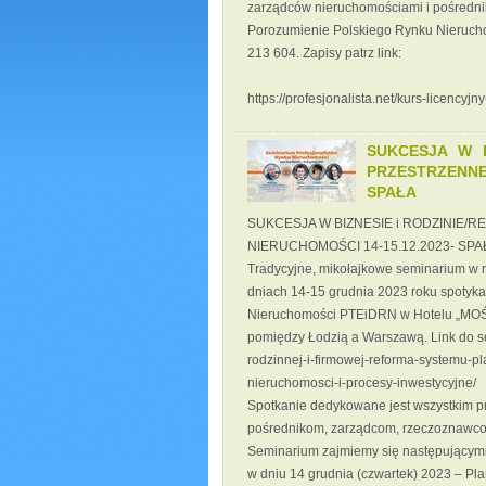
zarządców nieruchomościami i pośredn
Porozumienie Polskiego Rynku Nieruchom
213 604. Zapisy patrz link:
https://profesjonalista.net/kurs-licency
SUKCESJA W B
PRZESTRZENNE
SPAŁA
SUKCESJA W BIZNESIE i RODZINIE
NIERUCHOMOŚCI 14-15.12.2023- SPA
Tradycyjne, mikołajkowe seminarium 
dniach 14-15 grudnia 2023 roku spotyk
Nieruchomości PTEiDRN w Hotelu „MOŚ
pomiędzy Łodzią a Warszawą. Link do sem
rodzinnej-i-firmowej-reforma-systemu-p
nieruchomosci-i-procesy-inwestycyjne/
Spotkanie dedykowane jest wszystkim pr
pośrednikom, zarządcom, rzeczoznawc
Seminarium zajmiemy się następującymi
w dniu 14 grudnia (czwartek) 2023 – Pla