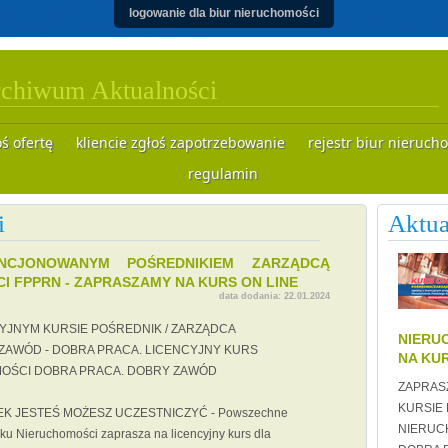
logowanie dla biur nieruchomości
chiwum Aktualności
oś ofertę
kliencie zgłoś zapotrzebowanie
rejestr biur nieruch
regulamin
i
Aktua
NCJONOWANYM POŚREDNIKIEM ZARZĄDCĄ
I FPPRN - ZAPRASZAMY NA KURS ON LINE
data dodania:
22.01.2024
YJNYM KURSIE POŚREDNIK / ZARZĄDCA
NIERU
 ZAWÓD - DOBRA PRACA. LICENCYJNY KURS
NA KUR
MOŚCI DOBRA PRACA. DOBRY ZAWÓD
ZAPRAS
KURSIE 
IEK JESTEŚ MOŻESZ UCZESTNICZYĆ - Powszechne
NIERUCH
u Nieruchomości zaprasza na licencyjny kurs dla