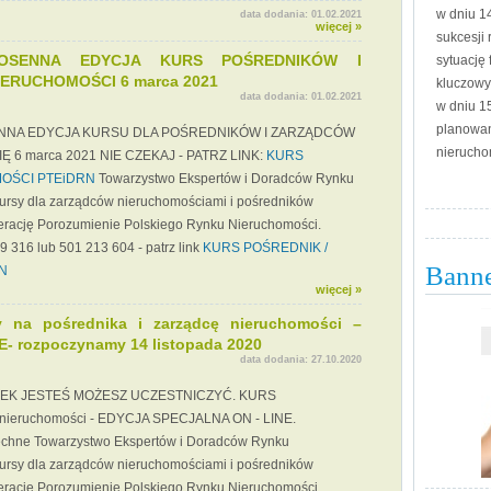
w dniu 1
data dodania:
01.02.2021
więcej »
sukcesji 
IOSENNA EDYCJA KURS POŚREDNIKÓW I
sytuację 
ERUCHOMOŚCI 6 marca 2021
kluczow
data dodania:
01.02.2021
w dniu 1
planowan
ENNA EDYCJA KURSU DLA POŚREDNIKÓW I ZARZĄDCÓW
nierucho
6 marca 2021 NIE CZEKAJ - PATRZ LINK:
KURS
OŚCI PTEiDRN
Towarzystwo Ekspertów i Doradców Rynku
kursy dla zarządców nieruchomościami i pośredników
erację Porozumienie Polskiego Rynku Nieruchomości.
69 316 lub 501 213 604 - patrz link
KURS POŚREDNIK /
Bann
N
więcej »
y na pośrednika i zarządcę nieruchomości –
- rozpoczynamy 14 listopada 2020
data dodania:
27.10.2020
IEK JESTEŚ MOŻESZ UCZESTNICZYĆ. KURS
 nieruchomości - EDYCJA SPECJALNA ON - LINE.
hne Towarzystwo Ekspertów i Doradców Rynku
kursy dla zarządców nieruchomościami i pośredników
erację Porozumienie Polskiego Rynku Nieruchomości.