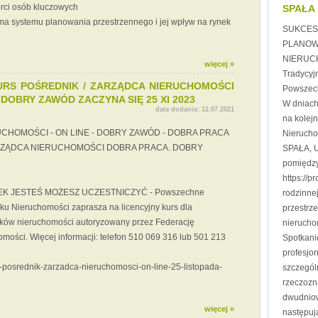
erci osób kluczowych
SPAŁA
rma systemu planowania przestrzennego i jej wpływ na rynek
SUKCESJ
PLANOW
NIERUCH
więcej »
Tradycyj
URS POŚREDNIK / ZARZĄDCA NIERUCHOMOŚCI
Powszec
DOBRY ZAWÓD ZACZYNA SIĘ 25 XI 2023
W dniach
data dodania:
12.07.2021
na kolej
CHOMOŚCI - ON LINE - DOBRY ZAWÓD - DOBRA PRACA
Nieruch
RZĄDCA NIERUCHOMOŚCI DOBRA PRACA. DOBRY
SPAŁA, U
pomiędzy
https://p
IEK JESTEŚ MOŻESZ UCZESTNICZYĆ - Powszechne
rodzinne
u Nieruchomości zaprasza na licencyjny kurs dla
przestrz
ików nieruchomości autoryzowany przez Federację
nierucho
ości. Więcej informacji: telefon 510 069 316 lub 501 213
Spotkani
profesjo
jny-posrednik-zarzadca-nieruchomosci-on-line-25-listopada-
szczegól
rzeczoz
dwudnio
więcej »
następuj