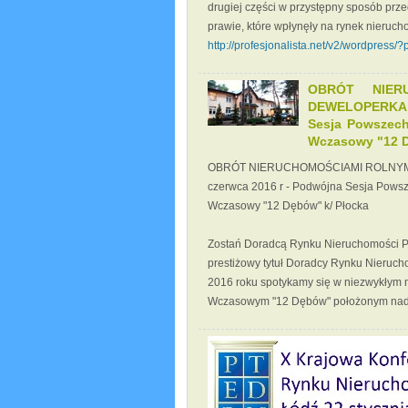
drugiej części w przystępny sposób prz
prawie, które wpłynęły na rynek nierucho
http://profesjonalista.net/v2/wordpress/
OBRÓT NIER
DEWELOPERKA O
Sesja Powszech
Wczasowy "12 D
OBRÓT NIERUCHOMOŚCIAMI ROLNYMI
czerwca 2016 r - Podwójna Sesja Pows
Wczasowy "12 Dębów" k/ Płocka
Zostań Doradcą Rynku Nieruchomości P
prestiżowy tytuł Doradcy Rynku Nieru
2016 roku spotykamy się w niezwykłym m
Wczasowym "12 Dębów" położonym nad 